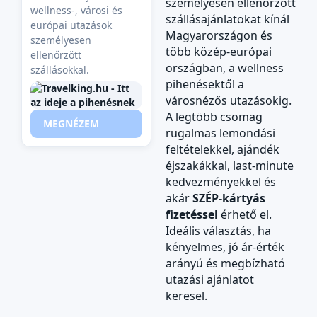
személyesen ellenőrzött
wellness‑, városi és
szállásajánlatokat kínál
európai utazások
Magyarországon és
személyesen
több közép-európai
ellenőrzött
országban, a wellness
szállásokkal.
pihenésektől a
városnézős utazásokig.
A legtöbb csomag
MEGNÉZEM
rugalmas lemondási
feltételekkel, ajándék
éjszakákkal, last‑minute
kedvezményekkel és
akár
SZÉP‑kártyás
fizetéssel
érhető el.
Ideális választás, ha
kényelmes, jó ár‑érték
arányú és megbízható
utazási ajánlatot
keresel.