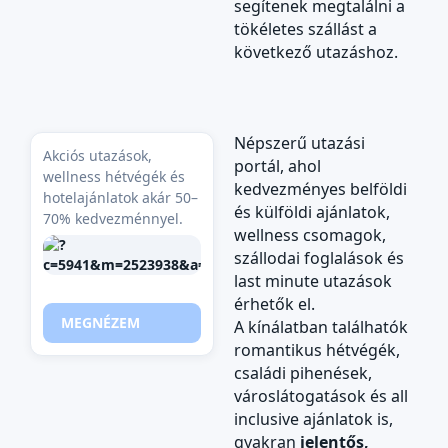
segítenek megtalálni a
tökéletes szállást a
következő utazáshoz.
Népszerű utazási
Akciós utazások,
portál, ahol
wellness hétvégék és
kedvezményes belföldi
hotelajánlatok akár 50–
és külföldi ajánlatok,
70% kedvezménnyel.
wellness csomagok,
szállodai foglalások és
last minute utazások
érhetők el.
MEGNÉZEM
A kínálatban találhatók
romantikus hétvégék,
családi pihenések,
városlátogatások és all
inclusive ajánlatok is,
gyakran
jelentős,