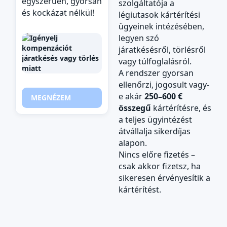
egyszerűen, gyorsan
szolgáltatója a
és kockázat nélkül!
légiutasok kártérítési
ügyeinek intézésében,
legyen szó
járatkésésről, törlésről
vagy túlfoglalásról.
A rendszer gyorsan
ellenőrzi, jogosult vagy-
e akár
250–600 €
MEGNÉZEM
összegű
kártérítésre, és
a teljes ügyintézést
átvállalja sikerdíjas
alapon.
Nincs előre fizetés –
csak akkor fizetsz, ha
sikeresen érvényesítik a
kártérítést.