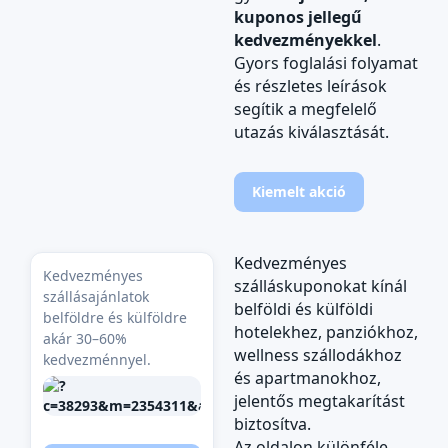
kuponos jellegű
kedvezményekkel
.
Gyors foglalási folyamat
és részletes leírások
segítik a megfelelő
utazás kiválasztását.
Kiemelt akció
Kedvezményes
Kedvezményes
szálláskuponokat kínál
szállásajánlatok
belföldi és külföldi
belföldre és külföldre
hotelekhez, panziókhoz,
akár 30–60%
wellness szállodákhoz
kedvezménnyel.
és apartmanokhoz,
jelentős megtakarítást
biztosítva.
Az oldalon különféle