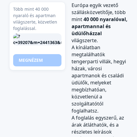
Európa egyik vezető
Több mint 40 000
szállásközvetítője, több
nyaraló és apartman
mint
40 000 nyaralóval,
világszerte, közvetlen
apartmannal és
foglalással.
üdülőházzal
világszerte.
A kínálatban
megtalálhatók
MEGNÉZEM
tengerparti villák, hegyi
házak, városi
apartmanok és családi
üdülők, melyeket
megbízhatóan,
közvetlenül a
szolgáltatótól
foglalhatsz.
A foglalás egyszerű, az
árak átláthatók, és a
részletes leírások