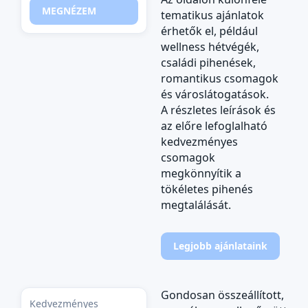
MEGNÉZEM
tematikus ajánlatok
érhetők el, például
wellness hétvégék,
családi pihenések,
romantikus csomagok
és városlátogatások.
A részletes leírások és
az előre lefoglalható
kedvezményes
csomagok
megkönnyítik a
tökéletes pihenés
megtalálását.
Legjobb ajánlataink
Gondosan összeállított,
Kedvezményes