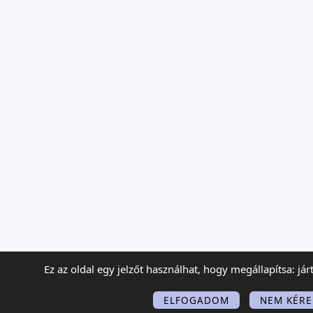
Ez az oldal egy jelzőt használhat, hogy megállapítsa: já
ELFOGADOM
NEM KÉR