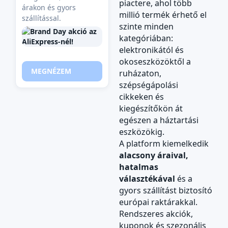
piactere, ahol több
árakon és gyors
millió termék érhető el
szállítással.
szinte minden
kategóriában:
elektronikától és
okoseszközöktől a
MEGNÉZEM
ruházaton,
szépségápolási
cikkeken és
kiegészítőkön át
egészen a háztartási
eszközökig.
A platform kiemelkedik
alacsony áraival,
hatalmas
választékával
és a
gyors szállítást biztosító
európai raktárakkal.
Rendszeres akciók,
kuponok és szezonális